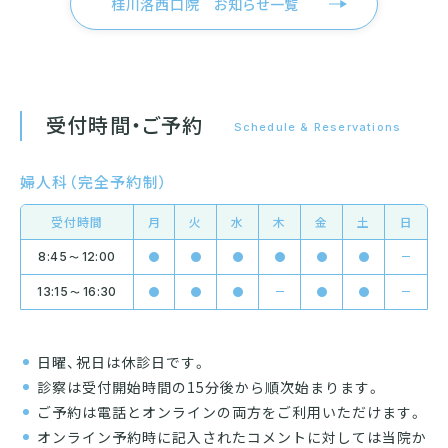
桂川洛西口院 お知らせ一覧
受付時間・ご予約
Schedule &
Reservations
婦人科（完全予約制）
受付時間
月
火
水
木
金
土
日
8:45
12:00
〜
13:15
16:30
〜
日曜、祝日は休診日です。
診察は受付開始時間の15分後から順次始まります。
ご予約は電話とオンラインの両方をご利用いただけます。
オンライン予約時に記入されたコメントに対しては当院か