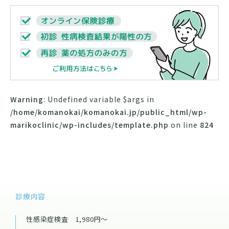
Warning
: Undefined variable $args in
/home/komanokai/komanokai.jp/public_html/wp-
marikoclinic/wp-includes/template.php
on line
824
診療内容
性感染症検査 1,980円～