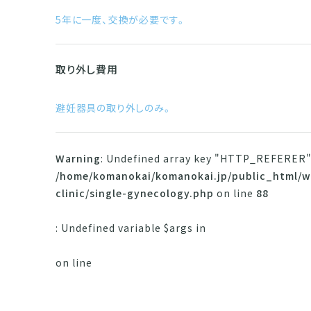
5年に一度、交換が必要です。
取り外し費用
避妊器具の取り外しのみ。
Warning
: Undefined array key "HTTP_REFERER"
/home/komanokai/komanokai.jp/public_html/w
clinic/single-gynecology.php
on line
88
: Undefined variable $args in
on line