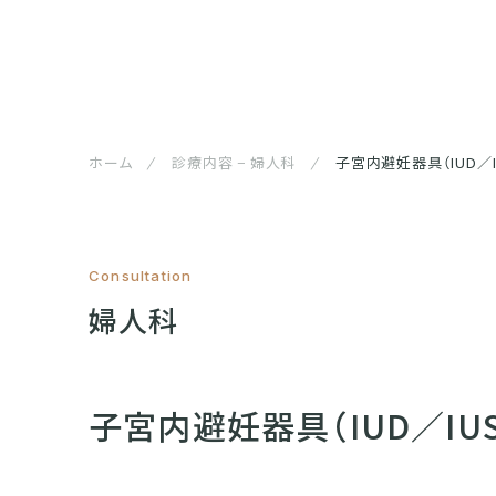
ホーム
診療内容 − 婦人科
子宮内避妊器具（IUD／IU
Consultation
婦人科
子宮内避妊器具（IUD／IUS）